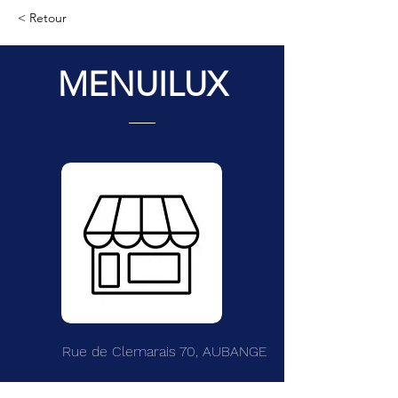
< Retour
MENUILUX
Rue de Clemarais 70, AUBANGE