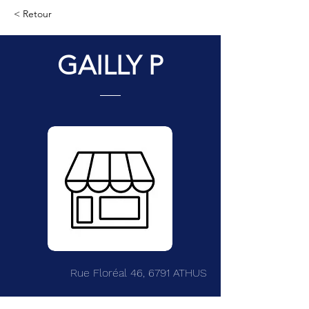
< Retour
GAILLY P
Rue Floréal 46, 6791 ATHUS