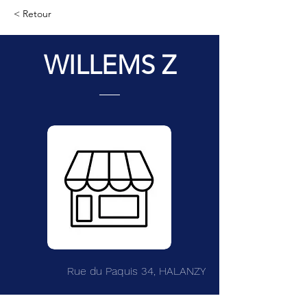
< Retour
WILLEMS Z
Rue du Paquis 34, HALANZY